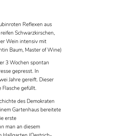
rubinroten Reflexen aus
 reifen Schwarzkirschen,
r Wein intensiv mit
antin Baum, Master of Wine)
ber 3 Wochen spontan
esse gepresst. In
ei Jahre gereift. Dieser
e Flasche gefüllt.
chichte des Demokraten
einem Gartenhaus bereitete
ie erste
nn man an diesem
 Hallgarten (Oestrich-