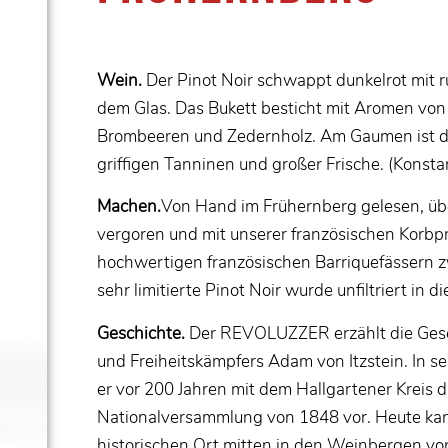
Wein.
Der Pinot Noir schwappt dunkelrot mit 
dem Glas. Das Bukett besticht mit Aromen von
Brombeeren und Zedernholz. Am Gaumen ist de
griffigen Tanninen und großer Frische. (Konst
Machen.
Von Hand im Frühernberg gelesen, ü
vergoren und mit unserer französischen Korbpr
hochwertigen französischen Barriquefässern zw
sehr limitierte Pinot Noir wurde unfiltriert in di
Geschichte.
Der REVOLUZZER erzählt die Ges
und Freiheitskämpfers Adam von Itzstein. In s
er vor 200 Jahren mit dem Hallgartener Kreis d
Nationalversammlung von 1848 vor. Heute ka
historischen Ort mitten in den Weinbergen von